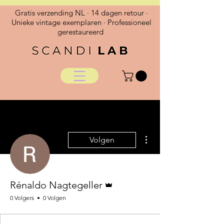
Gratis verzending NL · 14 dagen retour ·
Unieke vintage exemplaren · Professioneel
gerestaureerd
Meer acties
Volgen
Beheerder
Rénaldo Nagtegeller
0 Volgers
0 Volgen