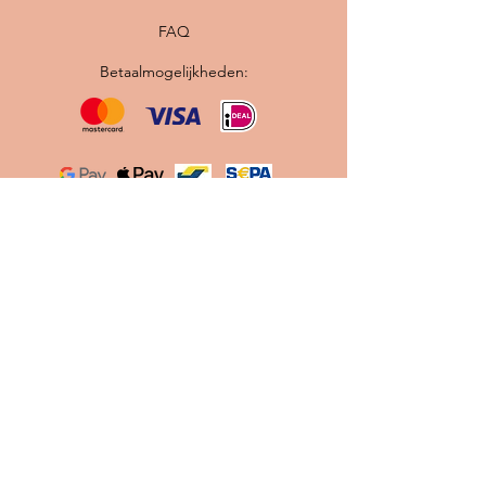
FAQ
Betaalmogelijkheden:
Originele vintage Scandinavische lampen ·
Professioneel gerestaureerd · Nieuwe
bedrading en E27 fitting · Gratis verzending
binnen Nederland
Contact
info@scandilab.nl
Maak gebruik van onze
Let's
Chat
knop tijdens onze
openingstijden.