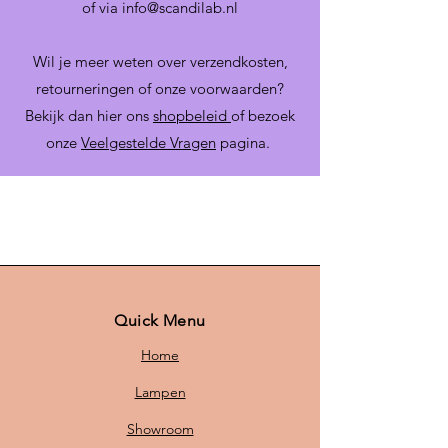
of via
info@scandilab.nl
Wil je meer weten over verzendkosten,
retourneringen of onze voorwaarden?
Bekijk dan hier ons
shopbeleid
of bezoek
onze
Veelgestelde Vragen
pagina.
Quick Menu
Home
Lampen
Showroom