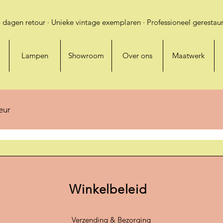
 dagen retour · Unieke vintage exemplaren · Professioneel gerestaur
Lampen
Showroom
Over ons
Maatwerk
ieur
Winkelbeleid
Verzending & Bezorging