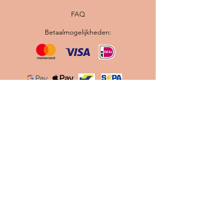
FAQ
Betaalmogelijkheden:
Originele vintage Scandinavische lampen ·
Professioneel gerestaureerd · Nieuwe
bedrading en E27 fitting · Gratis verzending
binnen Nederland
Contact
info@scandilab.nl
Maak gebruik van onze
Let's
Chat
knop tijdens onze
openingstijden.