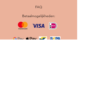
FAQ
Betaalmogelijkheden:
Originele vintage Scandinavische lampen ·
Professioneel gerestaureerd · Nieuwe
bedrading en E27 fitting · Gratis verzending
binnen Nederland
Contact
info@scandilab.nl
Maak gebruik van onze
Let's
Chat
knop tijdens onze
openingstijden.