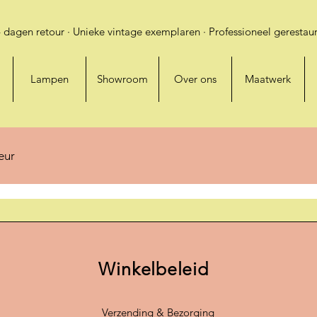
 dagen retour · Unieke vintage exemplaren · Professioneel gerestaur
Lampen
Showroom
Over ons
Maatwerk
ieur
Winkelbeleid
Verzending & Bezorging