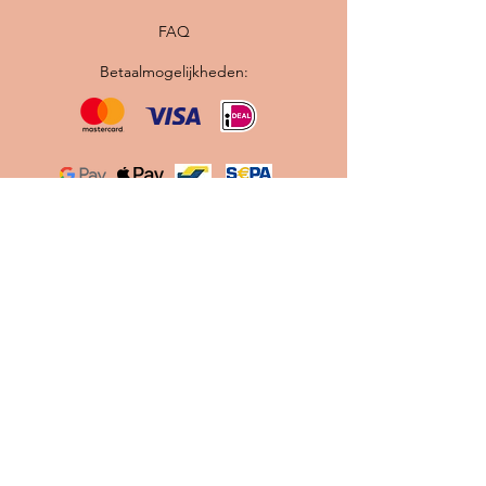
FAQ
Betaalmogelijkheden:
Originele vintage Scandinavische lampen ·
Professioneel gerestaureerd · Nieuwe
bedrading en E27 fitting · Gratis verzending
binnen Nederland
Contact
info@scandilab.nl
Maak gebruik van onze
Let's
Chat
knop tijdens onze
openingstijden.