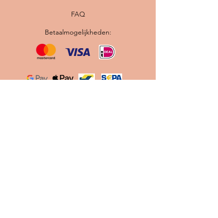
FAQ
Betaalmogelijkheden:
Originele vintage Scandinavische lampen ·
Professioneel gerestaureerd · Nieuwe
bedrading en E27 fitting · Gratis verzending
binnen Nederland
Contact
info@scandilab.nl
Maak gebruik van onze
Let's
Chat
knop tijdens onze
openingstijden.