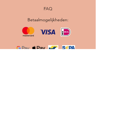
FAQ
Betaalmogelijkheden:
Originele vintage Scandinavische lampen ·
Professioneel gerestaureerd · Nieuwe
bedrading en E27 fitting · Gratis verzending
binnen Nederland
Contact
info@scandilab.nl
Maak gebruik van onze
Let's
Chat
knop tijdens onze
openingstijden.