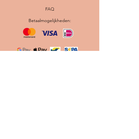
FAQ
Betaalmogelijkheden:
Originele vintage Scandinavische lampen ·
Professioneel gerestaureerd · Nieuwe
bedrading en E27 fitting · Gratis verzending
binnen Nederland
Contact
info@scandilab.nl
Maak gebruik van onze
Let's
Chat
knop tijdens onze
openingstijden.