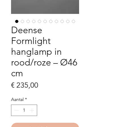
Deense
Formlight
hanglamp in
rood/roze – Ø46
cm
Prijs
€ 235,00
Aantal
*