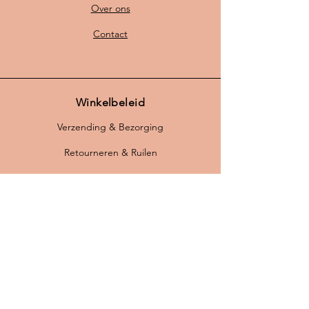
plafondhaak en lasklem
Over ons
• Lichtbron inbegrepen: nee
• Gratis verzending binnen
Contact
Nederland
• 14 dagen retourrecht
Over deze lamp
Winkelbeleid
Deze rood/roze Deense hanglamp
Verzending & Bezorging
van Formlight geeft je interieur
warmte, kleur en karakter. Door het
Retourneren & Ruilen
formaat van Ø46 cm komt hij mooi
tot zijn recht boven een eettafel, in
Algemene Voorwaarden
de keuken, hal of woonkamer.
Privacybeleid
Staat en restauratie
FAQ
De lamp is gecontroleerd,
Betaalmogelijkheden:
gereinigd en professioneel
klaargemaakt voor dagelijks
gebruik. Het metaal is bewerkt en
opnieuw professioneel gespoten.