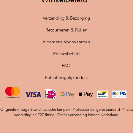
of gang 
voor ee
Verzending & Bezorging
De hang
Retourneren & Ruilen
nieuw s
met ee
Algemene Voorwaarden
deze ee
Privacybeleid
wensen. 
energie
FAQ
lichtbr
perfecte
Betaalmogelijkheden:
Voeg de
interieu
charme 
je wonin
riginele vintage Scandinavische lampen · Professioneel gerestaureerd · Nieu
bedrading en E27 fitting · Gratis verzending binnen Nederland
met dez