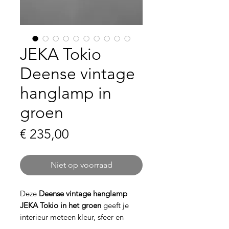
JEKA Tokio
Deense vintage
hanglamp in
groen
Prijs
€ 235,00
Niet op voorraad
Deze
Deense vintage hanglamp
JEKA Tokio in het groen
geeft je
interieur meteen kleur, sfeer en
karakter. De lamp is
24 cm hoog
en