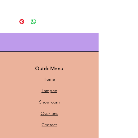
De
PH 5 lamp van Louis Poulsen
is
een tijdloos icoon in Deens design.
Ontworpen door
Poul Henningsen
,
combineert deze hanglamp
esthetiek met functionaliteit. Dankzij
het innovatieve
meerschalensysteem
verspreidt de
PH 5 een zacht, egaal licht zonder
verblinding, ideaal voor boven de
Quick Menu
eettafel, in de woonkamer of op
Home
kantoor.
Lampen
Met een
diameter van 50 cm en een
Showroom
hoogte van 28 cm
heeft de lamp
een perfecte afmeting om een
Over ons
ruimte stijlvol te verlichten.
Contact
De
standaard snoerlengte van 1