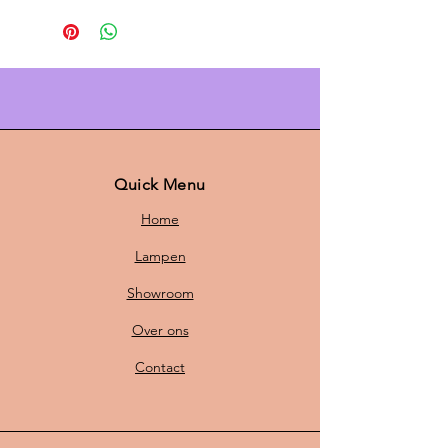
van
50 cm
en een hoogte van
28 cm
heeft de lamp een prachtige maat
voor boven de eettafel, in de
woonkamer of als stijlvolle
blikvanger in huis.
Bij
Scandi LAB
restaureren we oude
Scandinavische lampen van
Quick Menu
verschillende merken en geven we
Home
ze een nieuw leven. Deze lamp is
professioneel opnieuw gespoten en
Lampen
voorzien van nieuwe bedrading van
Showroom
ca.
110 cm
en een
E27 fitting
. Zo
krijgt klassiek design weer een
Over ons
frisse, betrouwbare en eigentijdse
uitstraling.
Contact
Door de zachte kleurcombinatie
past deze PH 5 verrassend goed in