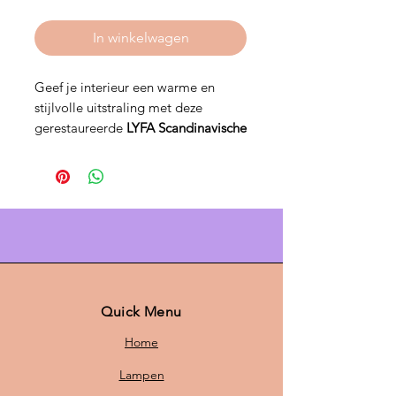
In winkelwagen
Geef je interieur een warme en
stijlvolle uitstraling met deze
gerestaureerde
LYFA Scandinavische
designlamp model 24.4193
in
bruine en beige tinten. Met een
diameter van 46 cm en een hoogte
van 24 cm is deze lamp een
prachtige blikvanger boven de
eettafel, in de woonkamer of op een
sfeervolle werkplek.
Bij
Scandi LAB
restaureren we oude
Quick Menu
Scandinavische lampen van
Home
verschillende merken. Iedere lamp
krijgt een nieuw leven door
Lampen
professioneel opnieuw gespoten te