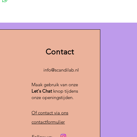
harme van vintage design met
gebruiksgemak.
p is geschikt voor ieder interieur:
k en modern tot warm, kleurrijk en
nig. Wist je dat onze werkplaats
 de drie weken wordt omgetoverd
Contact
wroom? Dan kun je onze lampen
et echt bekijken.
info@scandilab.nl
d op deze oranje Deense
amp? Bestel hem direct online en
Maak gebruik van onze
w interieur een unieke
Let's Chat
knop tijdens
avische touch.
onze openingstijden.
Of contact via
ons
contactformulier
Follow us: