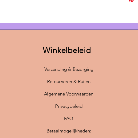
je de c
modern 
Deze lam
van stra
eigenzin
eens in
Winkelbeleid
tot sho
ook in h
Verzending & Bezorging
Verlief
designl
Retourneren & Ruilen
geef jou
Algemene Voorwaarden
Scandin
Privacybeleid
FAQ
Betaalmogelijkheden: