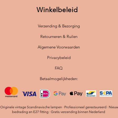
perfecte
Winkelbeleid
te verli
De
stan
Verzending & Bezorging
biedt fl
Dankzij
Retourneren & Ruilen
witte kl
moeitel
Algemene Voorwaarden
klassiek
Privacybeleid
✔
Origi
FAQ
Hennin
✔
Sfeer
Betaalmogelijkheden:
een wa
✔
Afmet
hoogte
✔
Inclu
plaatsi
riginele vintage Scandinavische lampen · Professioneel gerestaureerd · Nieu
bedrading en E27 fitting · Gratis verzending binnen Nederland