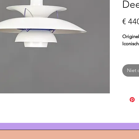
Dee
€ 44
Origine
Iconisc
De
PH 5
tijdloos
Niet 
Ontwor
combine
function
meersch
een zach
ideaal v
woonkam
Met ee
hoogte 