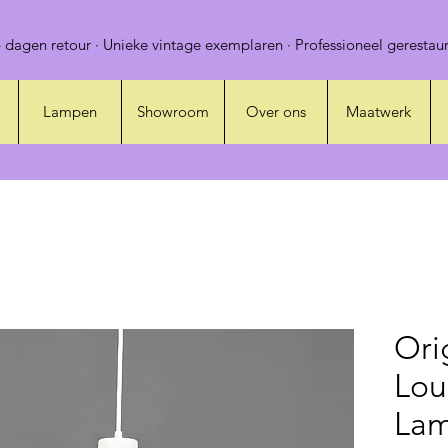
 dagen retour · Unieke vintage exemplaren · Professioneel gerestaur
Lampen
Showroom
Over ons
Maatwerk
Ori
Lou
Lam