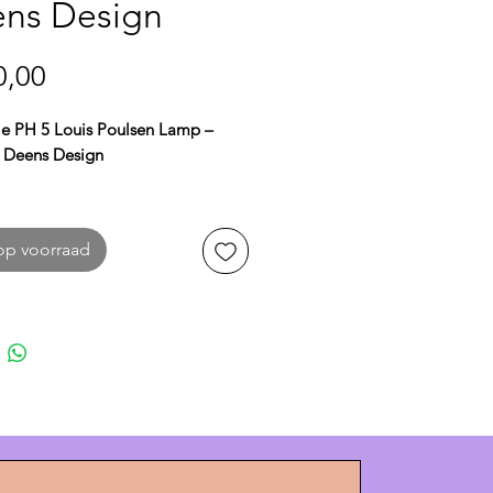
ns Design
Prijs
0,00
le PH 5 Louis Poulsen Lamp –
h Deens Design
 lamp van Louis Poulsen
is een
 icoon in Deens design.
op voorraad
pen door
Poul Henningsen
,
ert deze hanglamp esthetiek met
aliteit. Dankzij het innovatieve
alensysteem
verspreidt de PH 5
t, egaal licht zonder verblinding,
oor boven de eettafel, in de
er of op kantoor.
n
diameter van 50 cm en een
van 28 cm
heeft de lamp een