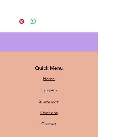
De
PH 5 lamp van Louis Poulsen
is
een tijdloos icoon in Deens design.
Ontworpen door
Poul Henningsen
,
combineert deze hanglamp
esthetiek met functionaliteit. Dankzij
het innovatieve
meerschalensysteem
verspreidt de
PH 5 een zacht, egaal licht zonder
verblinding, ideaal voor boven de
Quick Menu
eettafel, in de woonkamer of op
Home
kantoor.
Lampen
Met een
diameter van 50 cm en een
Showroom
hoogte van 28 cm
heeft de lamp
een perfecte afmeting om een
Over ons
ruimte stijlvol te verlichten.
Contact
De
standaard snoerlengte van 1