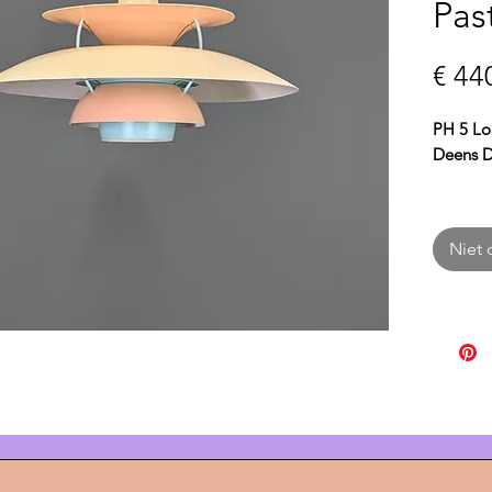
Pas
€ 44
PH 5 Lo
Deens D
De
PH 5
tijdloos
Niet 
Ontwor
combine
function
meersch
een zach
ideaal v
woonkam
Met ee
hoogte 