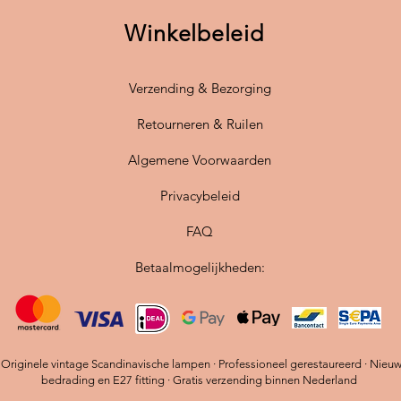
perfecte
Winkelbeleid
te verli
De
stan
Verzending & Bezorging
biedt fl
Dankzij
Retourneren & Ruilen
witte kl
moeitel
Algemene Voorwaarden
klassiek
Privacybeleid
✔
Origi
FAQ
Hennin
✔
Sfeer
Betaalmogelijkheden:
een wa
✔
Afmet
hoogte
✔
Inclu
plaatsi
riginele vintage Scandinavische lampen · Professioneel gerestaureerd · Nieu
bedrading en E27 fitting · Gratis verzending binnen Nederland