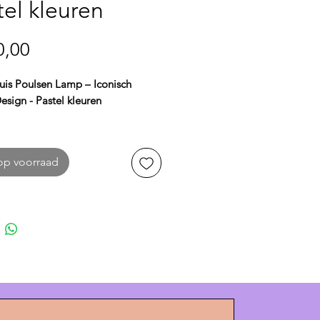
tel kleuren
Prijs
0,00
uis Poulsen Lamp – Iconisch
esign - Pastel kleuren
 lamp van Louis Poulsen
is een
 icoon in Deens design.
op voorraad
pen door
Poul Henningsen
,
ert deze hanglamp esthetiek met
aliteit. Dankzij het innovatieve
alensysteem
verspreidt de PH 5
t, egaal licht zonder verblinding,
oor boven de eettafel, in de
er of op kantoor.
n
diameter van 50 cm en een
van 28 cm
heeft de lamp een