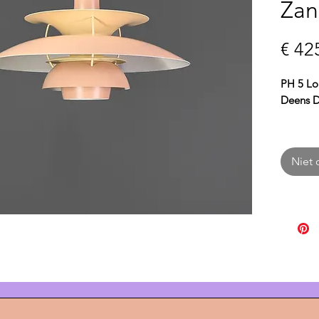
Zan
€ 42
PH 5 Lo
Deens D
De
PH 5
tijdloos
Niet 
Ontwor
combine
function
meersch
een zach
ideaal v
woonkam
Met ee
hoogte 