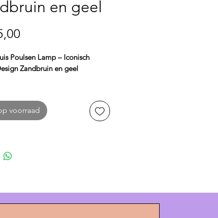
dbruin en geel
Prijs
5,00
uis Poulsen Lamp – Iconisch
esign Zandbruin en geel
 lamp van Louis Poulsen
is een
 icoon in Deens design.
op voorraad
pen door
Poul Henningsen
,
ert deze hanglamp esthetiek met
aliteit. Dankzij het innovatieve
alensysteem
verspreidt de PH 5
t, egaal licht zonder verblinding,
oor boven de eettafel, in de
er of op kantoor.
n
diameter van 50 cm en een
van 28 cm
heeft de lamp een