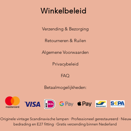
perfecte
Winkelbeleid
te verli
De
stan
Verzending & Bezorging
biedt fl
Dankzij
Retourneren & Ruilen
witte kl
moeitel
Algemene Voorwaarden
klassiek
Privacybeleid
✔
Origi
FAQ
Hennin
✔
Sfeer
Betaalmogelijkheden:
een wa
✔
Afmet
hoogte
✔
Inclu
plaatsi
riginele vintage Scandinavische lampen · Professioneel gerestaureerd · Nieu
bedrading en E27 fitting · Gratis verzending binnen Nederland