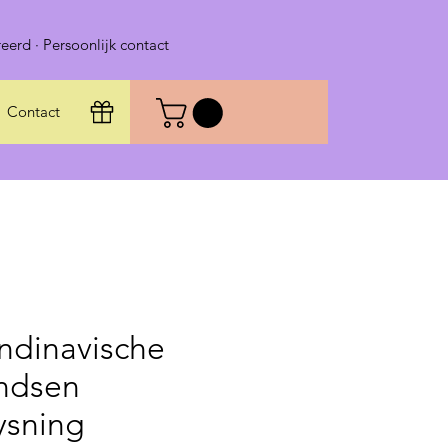
eerd · Persoonlijk contact
Contact
ndinavische
ndsen
ysning