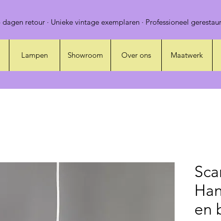
 dagen retour · Unieke vintage exemplaren · Professioneel gerestaur
Lampen
Showroom
Over ons
Maatwerk
Sca
Han
en 