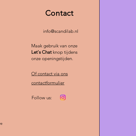
 roze en bruintinten voor een
itstraling
Contact
ct voor een modern en gezellig
r
info@scandilab.nl
akt van duurzame materialen
Maak gebruik van onze
gen:
Let's Chat
knop tijdens
oogte x 40 cm diameter
onze openingstijden.
 interieur compleet met deze
Of contact via
ons
design hanglamp en geniet van
le verlichting met een luxe touch.
contactformulier
nu en geef je ruimte een warme,
avische look!
Follow us:
we