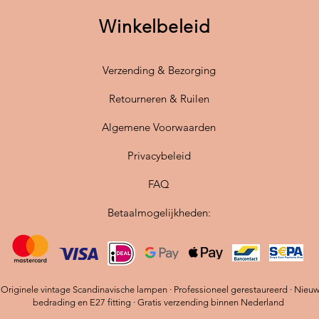
✔
Warme
Winkelbeleid
aardse u
✔
Perfe
interieu
Verzending & Bezorging
✔
Gema
Retourneren & Ruilen
Afmetin
20 cm h
Algemene Voorwaarden
Privacybeleid
Maak je
unieke 
FAQ
sfeervol
Bestel 
Betaalmogelijkheden:
Scandin
riginele vintage Scandinavische lampen · Professioneel gerestaureerd · Nieu
bedrading en E27 fitting · Gratis verzending binnen Nederland