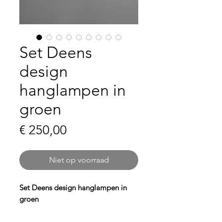
Set Deens
design
hanglampen in
groen
Prijs
€ 250,00
Niet op voorraad
Set Deens design hanglampen in
groen
Breng
kleur en sfeer
in je interieur