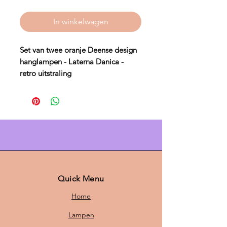
In winkelwagen
Set van twee oranje Deense design
hanglampen - Laterna Danica -
retro uitstraling
Breng een
retro uitstraling
in je
interieur met deze oranje
Deense
design Laterna Danica hanglampen
.
Het
retro Deense design
en de
oranje
tinten
maken het de ideale
keuze voor wie op zoek is naar
Scandinavische verlichting
met een
speelse twist. Deze hanglampen
Quick Menu
zijn de perfecte aanvulling voor een
Home
moderne woonkamer, eetkamer of
slaapkamer.
Lampen