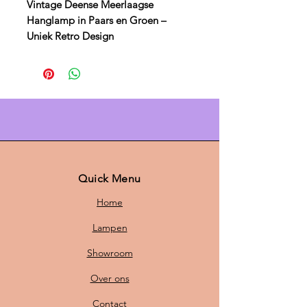
Vintage Deense Meerlaagse
Hanglamp in Paars en Groen –
Uniek Retro Design
Breng een stukje retro charme in je
woning met deze
Vintage Deense
meerlaagse hanglamp in paars en
groen
. Het iconische ontwerp van
de lamp, afkomstig uit het Deense
design, heeft een tijdloze uitstraling
die zowel klassieke als moderne
interieurs verrijkt. De diepe paarse
Quick Menu
tint voegt een speelse sfeer toe aan
Home
je ruimte, terwijl het meerlaagse
ontwerp een bijzondere visuele
Lampen
impact maakt.
Showroom
Kenmerken van de Vintage Deense
Over ons
Meerlaagse Hanglamp in Paars en
Groen:
Contact