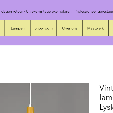
 dagen retour · Unieke vintage exemplaren · Professioneel gerestaur
Lampen
Showroom
Over ons
Maatwerk
Vin
lam
Lys