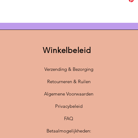
wordt p
voorzie
110 cm
van auth
eigentij
Deze vi
Winkelbeleid
ieder in
minimali
in de dr
Verzending & Bezorging
werkpla
lampen i
Retourneren & Ruilen
Algemene Voorwaarden
Niet pr
lampen
Privacybeleid
gewenst
contact
FAQ
Geef jou
Betaalmogelijkheden:
unieke 