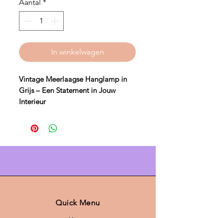
Aantal
*
In winkelwagen
Vintage Meerlaagse Hanglamp in
Grijs – Een Statement in Jouw
Interieur
Transformeer jouw woonruimte met
de prachtige
Vintage Meerlaagse
Hanglamp in Grijs
. Deze elegante
hanglamp combineert de charme
van vintage design met een
moderne meerlaagse constructie,
waardoor het een unieke sfeer
creëert in elke kamer. De grijze kleur
Quick Menu
maakt de lamp veelzijdig en past