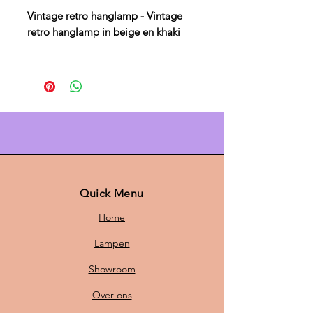
Vintage retro hanglamp - Vintage
retro hanglamp in beige en khaki
Voeg een
retro flair
toe aan je
interieur met deze
vintage Deense
hanglamp
in de stijlvolle kleuren
beige en khaki
. Het unieke design
brengt een
tijdloos retro gevoel
in
je ruimte, perfect voor liefhebbers
van
Deens design
en een
vintage
uitstraling
.
Quick Menu
✔
Retro en uniek
– De mix van
Home
beige en khaki
creëert een warme,
speelse sfeer die elke ruimte
Lampen
opfleurt.
Showroom
✔
Perfect formaat
– Met een
hoogte van 24 cm
en een
diameter
Over ons
van 42cm
is deze lamp ideaal voor