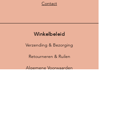
zowel grotere als kleinere ruimtes,
Contact
zoals de woonkamer of eetkamer.
✔
Klaar voor gebruik
– Voorzien van
een
nieuw snoer van 1 meter
en een
nieuwe E27 fitting
, geschikt voor
Winkelbeleid
diverse lichtbronnen en eenvoudig
Verzending & Bezorging
te installeren.
✔
Hoogwaardige kwaliteit
–
Retourneren & Ruilen
Gemaakt van duurzame materialen
en vakmanschap, deze lamp blijft
Algemene Voorwaarden
jarenlang een
stijlvolle toevoeging
Privacybeleid
aan je interieur.
FAQ
Breng
vintage charme
in je huis met
Betaalmogelijkheden:
deze
retro Deense hanglamp
in
beige en khaki.
Bestel nu
en geef je
interieur een retro touch met Deens
design!