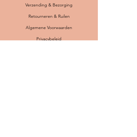
Verzending & Bezorging
Retourneren & Ruilen
Algemene Voorwaarden
Privacybeleid
FAQ
Betaalmogelijkheden:
Originele vintage Scandinavische lampen ·
Professioneel gerestaureerd · Nieuwe
bedrading en E27 fitting · Gratis verzending
binnen Nederland