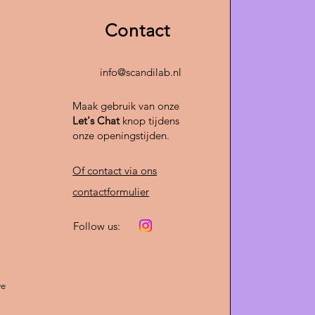
voor liefhebbers van
Scandinavisch
vintage verlichting en retro
Contact
info@scandilab.nl
Maak gebruik van onze
Let's Chat
knop tijdens
onze openingstijden.
Of contact via
ons
contactformulier
Follow us:
we