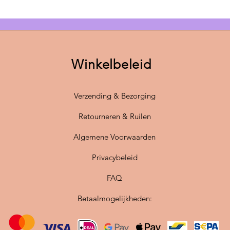
nieuwe 
een
nie
klaar is
Eens in 
Winkelbeleid
omgetov
onze la
zoekt? 
Verzending & Bezorging
maat
in
Neem ge
Retourneren & Ruilen
info@sc
Algemene Voorwaarden
Geef de
Privacybeleid
plek in 
stijlvol
FAQ
interieur
Betaalmogelijkheden: