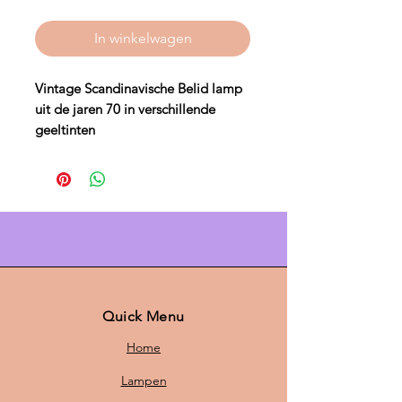
In winkelwagen
Vintage Scandinavische Belid lamp
uit de jaren 70 in verschillende
geeltinten
Deze bijzondere
vintage
Scandinavische lamp van Belid
uit
de
jaren 70
is uitgevoerd in
verschillende gele kleuren
en brengt
warmte en karakter in huis. Met een
diameter van 42 cm
en een
hoogte
van 24 cm
is deze lamp een echte
sfeermaker en geschikt voor
ieder
Quick Menu
interieur
. Bovendien is de
Home
Scandinavische lichtkwaliteit
ongeëvenaard in de
Lampen
verlichtingswereld
, wat deze lamp