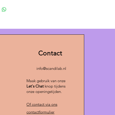
naard in de verlichtingswereld
,
e lamp extra bijzonder maakt.
di LAB
restaureren wij oude
avische lampen van verschillende
en geven wij ze een nieuw leven.
mp is door ons
opnieuw
ioneel gespoten
en voorzien van
Contact
bedrading
en een
nieuwe E27
zodat hij weer klaar is voor
g gebruik.
info@scandilab.nl
de drie weken is onze werkplaats
Maak gebruik van onze
erd tot showroom en kunnen
Let's Chat
knop tijdens
mpen worden bekeken. Niet wat je
onze openingstijden.
Wij maken onze lampen ook
op
 verschillende gewenste kleuren.
Of contact via
ons
rust contact op via
andilab.nl
.
contactformulier