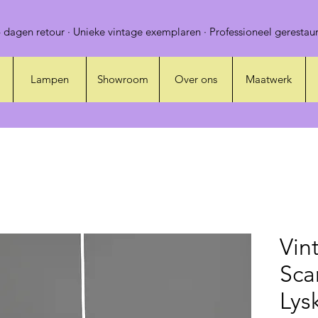
 dagen retour · Unieke vintage exemplaren · Professioneel gerestaur
Lampen
Showroom
Over ons
Maatwerk
Vin
Sca
Lys