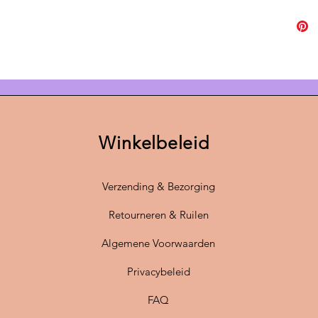
ongeëve
wat dez
Bij
Scan
Scandin
merken 
Deze la
profess
Winkelbeleid
nieuwe 
fitting
, 
jarenlan
Verzending & Bezorging
Eens in 
Retourneren & Ruilen
omgetov
Algemene Voorwaarden
onze la
zoekt? 
Privacybeleid
maat
in
Neem ge
FAQ
info@sc