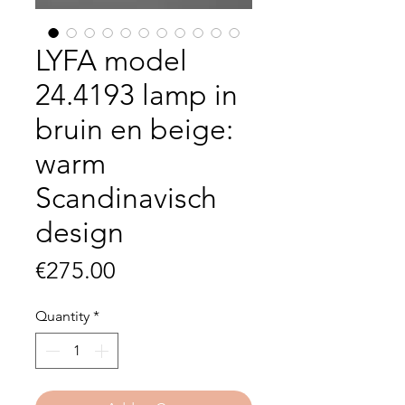
LYFA model
24.4193 lamp in
bruin en beige:
warm
Scandinavisch
design
Price
€275.00
Quantity
*