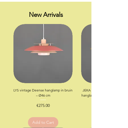
New Arrivals
LYS vintage Deense hanglamp in bruin
JEKA 1012-H vintage Scandin
– Ø46 cm
hanglamp in goud-messingkle
Price
€275.00
Add to Cart