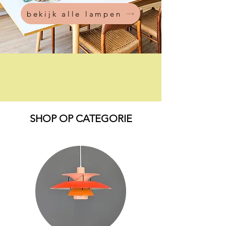
bekijk alle lampen
Unieke vintage
Scandinavische lampen,
gerestaureerd en klaar voor
een nieuw thuis!
SHOP OP CATEGORIE