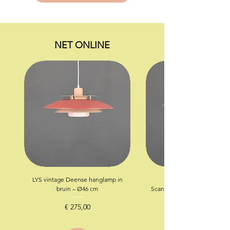
NET ONLINE
LYS vintage Deense hanglamp in
bruin – Ø46 cm
Scandinavische hanglamp in
€ 275,00
Prijs