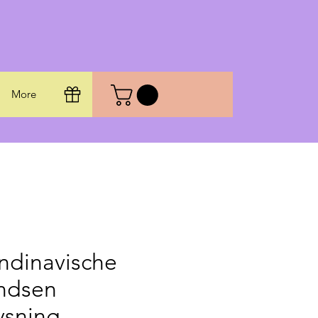
More
ndinavische
ndsen
ysning