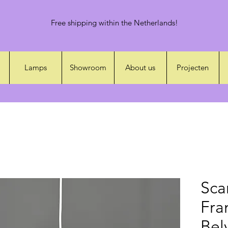
Free shipping within the Netherlands!
Lamps
Showroom
About us
Projecten
Sca
Fra
Bel