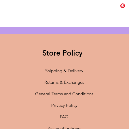
• Nieuw
• Nieuwe
• Inclus
en lask
• Licht
• Grati
• 14 da
Store Policy
Over de
Deze Sc
Frandsen
Shipping & Delivery
tijdloze
Ø46 cm k
Returns & Exchanges
boven ee
General Terms and Conditions
woonka
Privacy Policy
Staat en
De lamp
FAQ
klaarge
bedradin
Payment options: