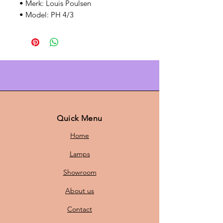
• Merk: Louis Poulsen
• Model: PH 4/3
• Ontwerp: Poul Henningsen
• Set van 2 vintage hanglampen
• Kleur: oranje
• Diameter: 40 cm per lamp
• Hoogte: 24 cm per lamp
• Eén lamp met origineel Louis
Poulsen logo
• Nieuwe bedrading van ca. 110 cm
• Nieuwe E27 fitting
Quick Menu
• Inclusief witte plafondkap,
Home
plafondhaak en lasklem
• Lichtbron inbegrepen: nee
Lamps
• Gratis verzending binnen
Showroom
Nederland
• 14 dagen retourrecht
About us
Over deze lampen
Contact
Deze set Louis Poulsen PH 4/3